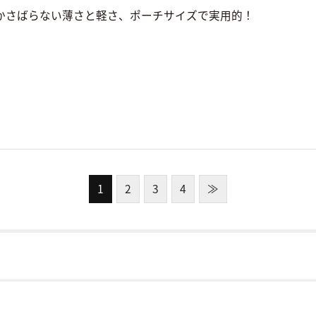
かさばらない薄さと軽さ、ポーチサイズで実用的！
1
2
3
4
≫