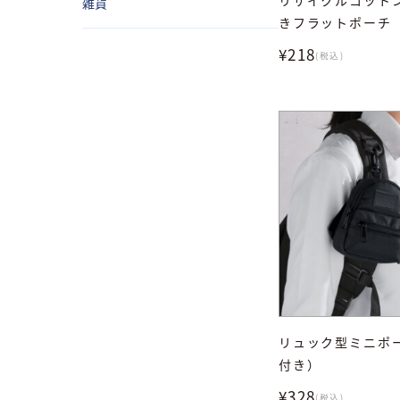
雑貨
きフラットポーチ
¥218
(税込)
リュック型ミニポ
付き）
¥328
(税込)