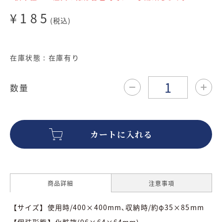
¥185
(税込)
在庫状態 : 在庫有り
数量
商品詳細
注意事項
【サイズ】使用時/400×400mm､収納時/約φ35×85mm
【個装形態】化粧箱(96×64×64mm)