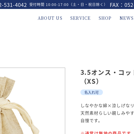
-531-4042
FAX：052
受付時間 10:00-17:00（土・日・祝日除く）
ABOUT US
SERVICE
SHOP
NEWS
3.5オンス・コ
（XS）
名入れ可
しなやかな綿×涼しげな
天然素材らしい親しみや
自慢です。
※通常は無地の商品です