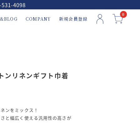
-531-4098
0
&BLOG
COMPANY
新規会員登録
ットンリネンギフト巾着
リネンをミックス！
すさと幅広く使える汎用性の高さが
。