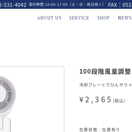
-531-4042
FAX：052
受付時間 10:00-17:00（土・日・祝日除く）
ABOUT US
SERVICE
SHOP
NEWS
100段階風量調整
冷却プレートでひんやり＋
¥2,365
(税込)
在庫状態 : 在庫有り