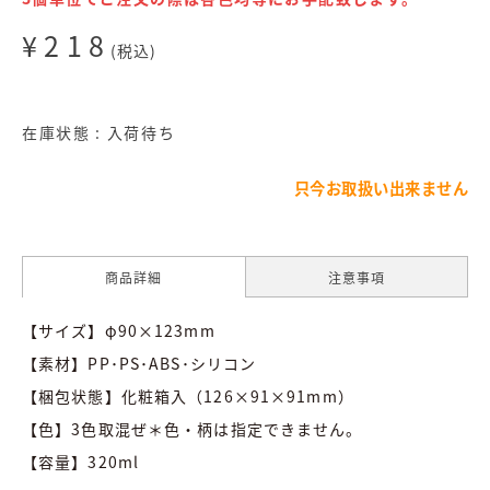
¥218
(税込)
在庫状態 : 入荷待ち
只今お取扱い出来ません
商品詳細
注意事項
【サイズ】φ90×123mm
【素材】PP･PS･ABS･シリコン
【梱包状態】化粧箱入（126×91×91mm）
【色】3色取混ぜ＊色・柄は指定できません。
【容量】320ml