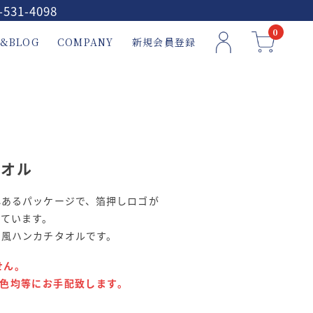
-531-4098
0
&BLOG
COMPANY
新規会員登録
タオル
心あるパッケージで、箔押しロゴが
しています。
コ風ハンカチタオルです。
せん。
各色均等にお手配致します。