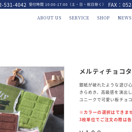
-531-4042
FAX：052
受付時間 10:00-17:00（土・日・祝日除く）
ABOUT US
SERVICE
SHOP
NEWS
メルティチョコ
銀紙が破れたような遊び
きらめき、高級感を演出
ユニークで可愛い板チョ
※カラーの選択はできま
3枚単位でご注文の際は