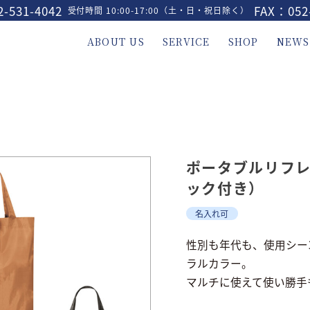
-531-4042
FAX：052
受付時間 10:00-17:00（土・日・祝日除く）
ABOUT US
SERVICE
SHOP
NEWS
ポータブルリフ
ック付き）
名入れ可
性別も年代も、使用シー
ラルカラー。
マルチに使えて使い勝手