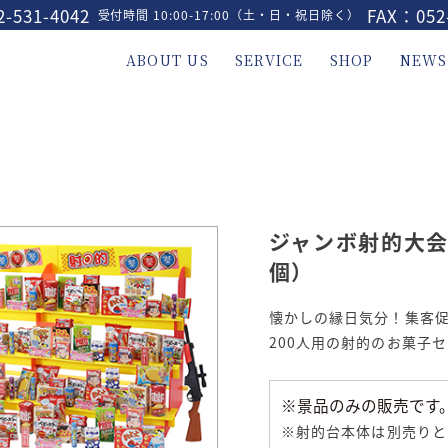
-531-4042
FAX：052
受付時間 10:00-17:00（土・日・祝日除く）
ABOUT US
SERVICE
SHOP
NEWS
ジャンボ射的大会
個）
懐かしの縁日気分！集客
200人用の射的のお菓子
※景品のみの販売です
※射的台本体は別売りと