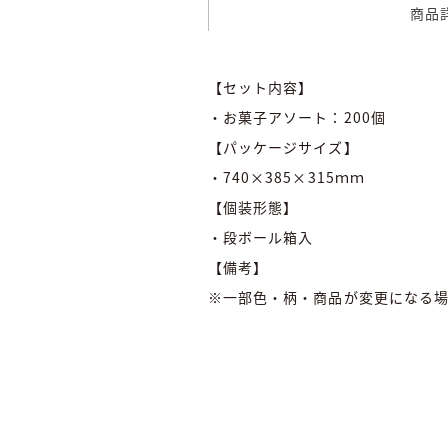
商品
【セット内容】
・お菓子アソート：200個
【パッケージサイズ】
・740×385×315ｍｍ
【個装形態】
・段ボール箱入
【備考】
※一部色・柄・商品が変更になる