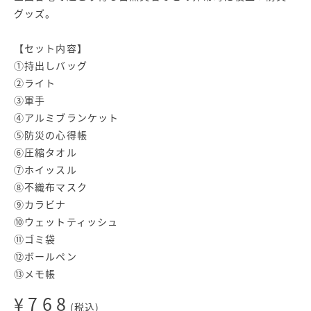
グッズ。
【セット内容】
①持出しバッグ
②ライト
③軍手
④アルミブランケット
⑤防災の心得帳
⑥圧縮タオル
⑦ホイッスル
⑧不織布マスク
⑨カラビナ
⑩ウェットティッシュ
⑪ゴミ袋
⑫ボールペン
⑬メモ帳
¥768
(税込)